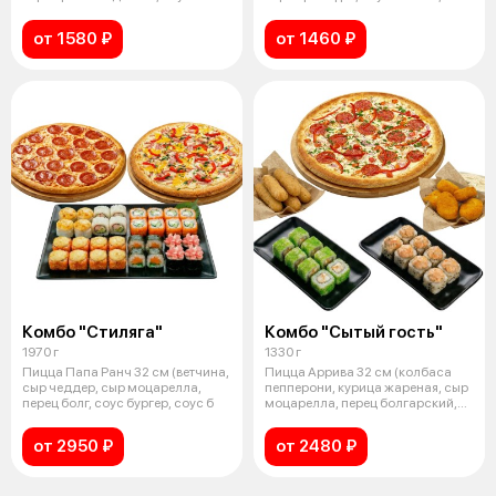
сырный,
ранч)
от 1580 ₽
от 1460 ₽
Комбо "Стиляга"
Комбо "Сытый гость"
1970 г
1330 г
Пицца Папа Ранч 32 см (ветчина,
Пицца Аррива 32 см (колбаса
сыр чеддер, сыр моцарелла,
пепперони, курица жареная, сыр
перец болг, соус бургер, соус б
моцарелла, перец болгарский,
по
от 2950 ₽
от 2480 ₽