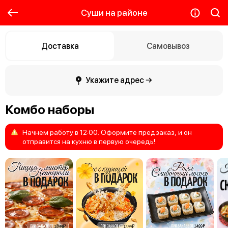
Суши на районе
Доставка
Самовывоз
Укажите адрес →
Комбо наборы
Начнём
работу
в
12:00.
Оформите
предзаказ,
и
он
отправится
на
кухню
в
первую
очередь!