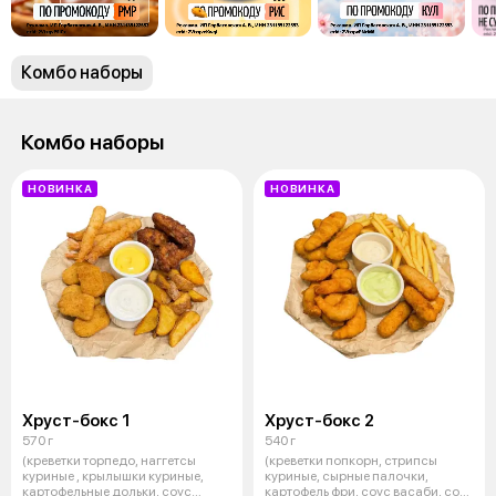
Комбо наборы
Комбо наборы
НОВИНКА
НОВИНКА
Хруст-бокс 1
Хруст-бокс 2
570 г
540 г
(креветки торпедо, наггетсы
(креветки попкорн, стрипсы
куриные , крылышки куриные,
куриные, сырные палочки,
картофельные дольки, соус
картофель фри, соус васаби, соус