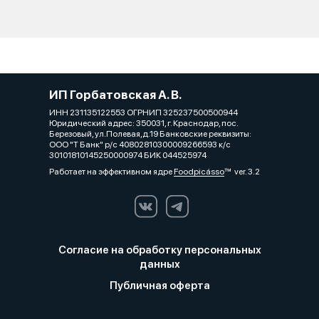
ИП Горбатовская А. В.
ИНН 231135122553 ОГРНИП 325237500500944
Юридический адрес: 350031, г. Краснодар, пос.
Березовый, ул.Полевая,д.19 Банковские реквизиты:
ООО "Т Банк" р/с 40802810300009266593 к/с
30101810145250000974 БИК 044525974
Работает на эффективном ядре
Foodpicásso
ver. 3.2
Согласие на обработку персональных
данных
Публичная оферта