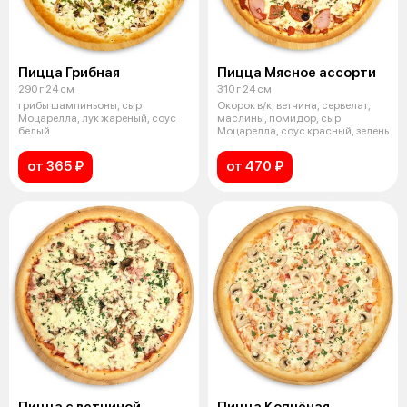
Пицца Грибная
Пицца Мясное ассорти
290 г 24 см
310 г 24 см
грибы шампиньоны, сыр
Окорок в/к, ветчина, сервелат,
Моцарелла, лук жареный, соус
маслины, помидор, сыр
белый
Моцарелла, соус красный, зелень
от 365 ₽
от 470 ₽