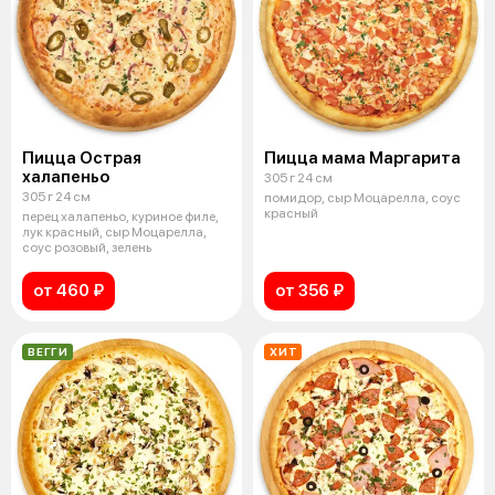
Пицца Острая
Пицца мама Маргарита
халапеньо
305 г 24 см
305 г 24 см
помидор, сыр Моцарелла, соус
красный
перец халапеньо, куриное филе,
лук красный, сыр Моцарелла,
соус розовый, зелень
от 460 ₽
от 356 ₽
ВЕГГИ
ХИТ