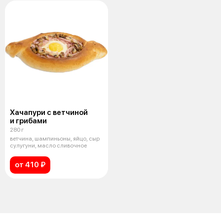
Хачапури с ветчиной
и грибами
280 г
ветчина, шампиньоны, яйцо, сыр
сулугуни, масло сливочное
от 410 ₽