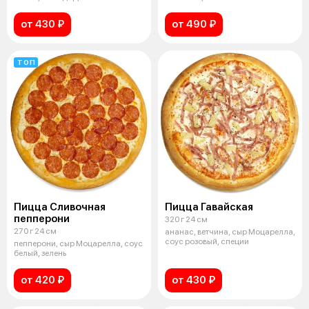
заправка, з
от 430 ₽
от 490 ₽
ТОП
Пицца Сливочная
Пицца Гавайская
пепперони
320 г 24 см
270 г 24 см
ананас, ветчина, сыр Моцарелла,
соус розовый, специи
пепперони, сыр Моцарелла, соус
белый, зелень
от 420 ₽
от 430 ₽