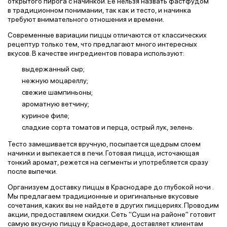
открытого пирога с начинкой. Её нельзя назвать фастфудом
в традиционном понимании, так как и тесто, и начинка
требуют внимательного отношения и времени.
Современные вариации пиццы отличаются от классических
рецептур только тем, что предлагают много интересных
вкусов. В качестве ингредиентов повара используют:
выдержанный сыр;
нежную моцареллу;
свежие шампиньоны;
ароматную ветчину;
куриное филе;
сладкие сорта томатов и перца, острый лук, зелень.
Тесто замешивается вручную, посыпается щедрым слоем
начинки и выпекается в печи. Готовая пицца, источающая
тонкий аромат, режется на сегменты и употребляется сразу
после выпечки.
Организуем доставку пиццы в Краснодаре до глубокой ночи .
Мы предлагаем традиционные и оригинальные вкусовые
сочетания, каких вы не найдете в других пиццериях. Проводим
акции, предоставляем скидки. Сеть "Суши на районе" готовит
самую вкусную пиццу в Краснодаре, доставляет клиентам