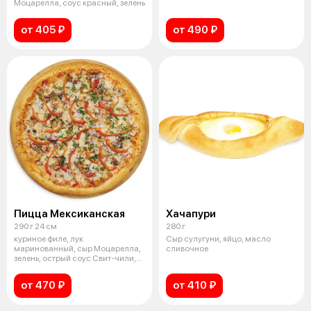
Моцарелла, соус красный, зелень
от 405 ₽
от 490 ₽
Пицца Мексиканская
Хачапури
290 г 24 см
280 г
куриное филе, лук
Сыр сулугуни, яйцо, масло
маринованный, сыр Моцарелла,
сливочное
зелень, острый соус Свит-чили,
перец болгар
от 470 ₽
от 410 ₽