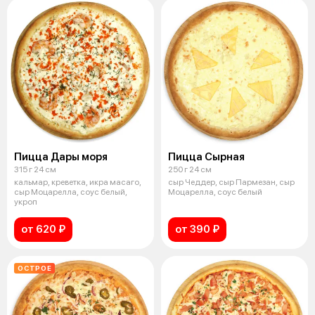
Пицца Дары моря
Пицца Сырная
315 г 24 см
250 г 24 см
кальмар, креветка, икра масаго,
сыр Чеддер, сыр Пармезан, сыр
сыр Моцарелла, соус белый,
Моцарелла, соус белый
укроп
от 620 ₽
от 390 ₽
ОСТРОЕ