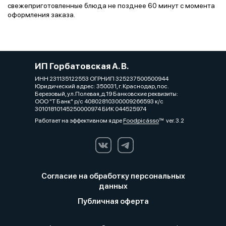
свежеприготовленные блюда не позднее 60 минут с момента
оформления заказа.
ИП Горбатовская А. В.
ИНН 231135122553 ОГРНИП 325237500500944
Юридический адрес: 350031, г. Краснодар, пос.
Березовый, ул.Полевая,д.19 Банковские реквизиты:
ООО "Т Банк" р/с 40802810300009266593 к/с
30101810145250000974 БИК 044525974
Работает на эффективном ядре
Foodpicásso
ver. 3.2
Согласие на обработку персональных
данных
Публичная оферта