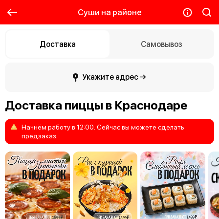
Суши на районе
Доставка
Самовывоз
Укажите адрес →
Доставка пиццы в Краснодаре
Начнём
работу
в
12:00.
Сейчас
вы
можете
сделать
предзаказ.