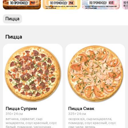
Пицца
Пицца
Пицца Суприм
Пицца Смак
310 г 24 см
325 г 24 см
ветчина, сервелат, сыр
окорок в/к, сыр моцарелла,
моцарелла, соус красный, соус
помидор, соус красный, соус
белый, помидор, чесночная
сви-чили, зелень