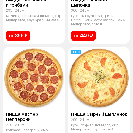
Пицца с ветчиной
Пицца Копчёная
и грибами
цыпочка
295 г 24 см
300 г 24 см
ветчина, грибы шампиньоны, сыр
куриная грудка в/к, грибы
Моцарелла, соус красный, зелень
шампиньоны, соус розовый, сыр
Моцарелла, зелень
от 395 ₽
от 440 ₽
ТОП
Пицца мистер
Пицца Сырный цыплёнок
Пепперони
290 г 24 см
270 г 24 см
куриное филе, помидор, сыр
Моцарелла, соус сырный
колбаса Пепперони, сыр