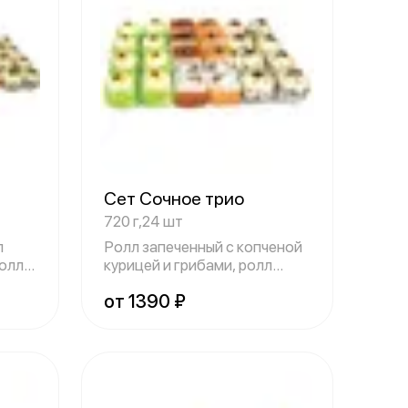
Сет Сочное трио
720 г,24 шт
л
Ролл запеченный с копченой
ролл
курицей и грибами, ролл
запеченны
от 1390 ₽