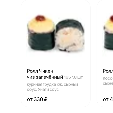
Ролл Чикен
Рол
чиз запечённый
195 г,8 шт
лосос
сырн
куриная грудка х/к, сырный
соус, Унаги соус
от 330 ₽
от 