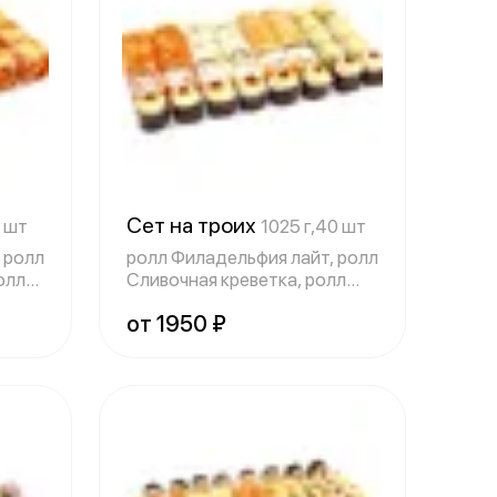
Сет на троих
4 шт
1025 г,40 шт
 ролл
ролл Филадельфия лайт, ролл
олл
Сливочная креветка, ролл
Калифор
от 1950 ₽