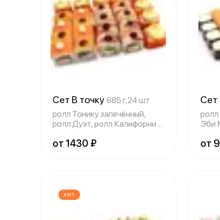
Сет В точку
Сет
685 г,24 шт
ролл Тонику запечённый,
ролл
ролл Дуэт, ролл Калифорния
Эби 
креветка
Тори
от 1430 ₽
от 
ХИТ