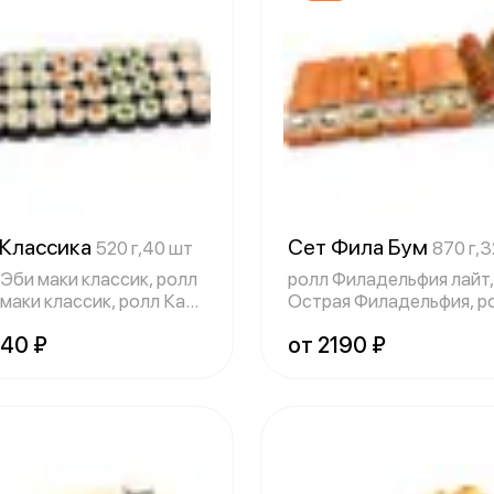
 Классика
Сет Фила Бум
520 г,40 шт
870 г,3
 Эби маки классик, ролл
ролл Филадельфия лайт,
 маки классик, ролл Кани
Острая Филадельфия, р
Дуэт, р
940 ₽
от 2190 ₽