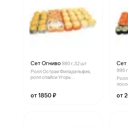
Сет Огниво
Сет
880 г,32 шт
995 
Ролл Острая Филадельфия,
ролл спайси Угорь
Ролл
Калифорния, ролл
лосо
Кали
от 1850 ₽
от 