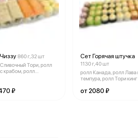
 Чиззу
Сет Горячая штучка
860 г,32 шт
1130 г,40 шт
 Сливочный Тори, ролл
 с крабом, ролл
ролл Канада, ролл Лава
дельфия ла
темпура, ролл Тори кинг
запечённ
470 ₽
от 2080 ₽