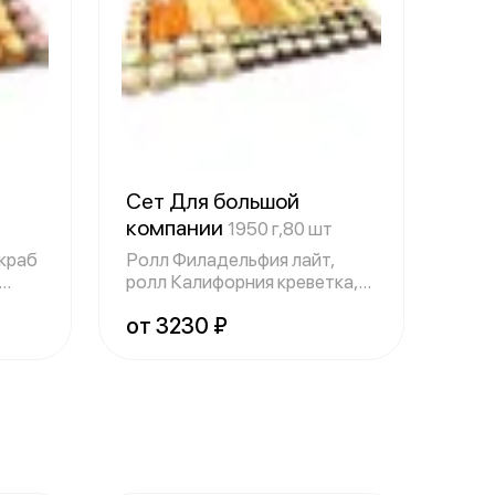
Сет Для большой
компании
1950 г,80 шт
 краб
Ролл Филадельфия лайт,
ролл Калифорния креветка,
ролл Америк
от 3230 ₽