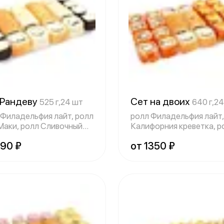
 Рандеву
Сет на двоих
525 г,24 шт
640 г,2
 Филадельфия лайт, ролл
ролл Филадельфия лайт,
Маки, ролл Сливочный
Калифорния креветка, р
Тори К
990 ₽
от 1350 ₽