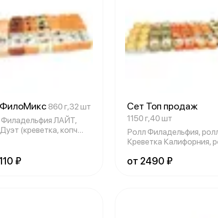
 ФилоМикс
Сет Топ продаж
860 г,32 шт
1150 г,40 шт
 Филадельфия ЛАЙТ,
Дуэт (креветка, копч
Ролл Филадельфия, рол
ь), ро
Креветка Калифорния, 
Вулкан спай
110 ₽
от 2490 ₽