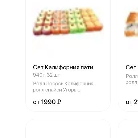
Сет Калифорния пати
Сет
940 г,32 шт
Ролл
ролл 
Ролл Лосось Калифорния,
лосос
ролл спайси Угорь
Калифорния, ролл
от 1990 ₽
от 2