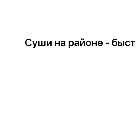
{{ textContacts }}
Суши на районе - быст