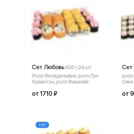
Сет Любовь
Сет
600 г,24 шт
Ролл Филадельфия, ролл Луи
ролл
Креветон, ролл Фишкейк
Сяке
мак
от 1710 ₽
от 
ТОП