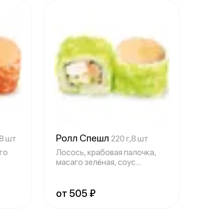
Ролл Спешл
,8 шт
220 г,8 шт
аго
Лосось, крабовая палочка,
масаго зелёная, соус
мотояки, соус
от 505 ₽