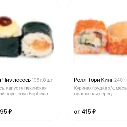
л Чиз лосось
Ролл Тори Кинг
195 г,8 шт
240 г
ь, капуста пекинская,
Куриная грудка х/к, мас
ый соус, соус Барбекю
оранжевая,перец
болгарский, соус
495 ₽
от 415 ₽