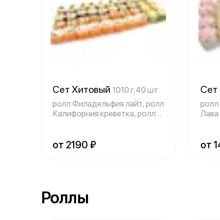
Сет Хитовый
Сет
1010 г,40 шт
ролл Филадельфия лайт, ролл
ролл
Калифорния креветка, ролл
Лава
Гурман
Фила
от 2190 ₽
от 1
Роллы