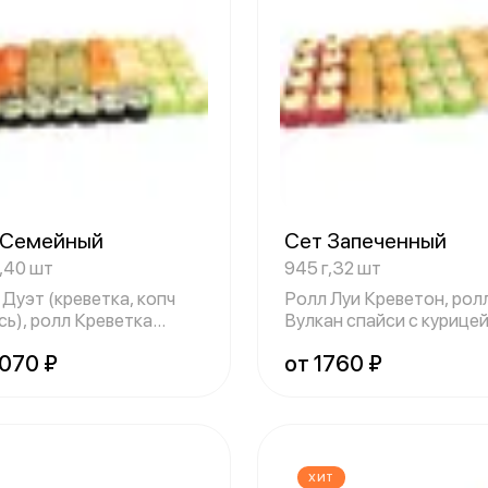
 Семейный
Сет Запеченный
г,40 шт
945 г,32 шт
 Дуэт (креветка, копч
Ролл Луи Креветон, рол
сь), ролл Креветка
Вулкан спайси с курице
форния,
запечённый,
2070 ₽
от 1760 ₽
ХИТ