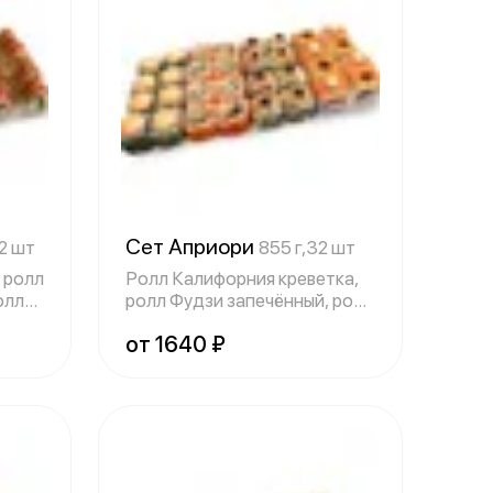
Сет Априори
2 шт
855 г,32 шт
 ролл
Ролл Калифорния креветка,
олл
ролл Фудзи запечённый, ролл
Дуэт,
от 1640 ₽