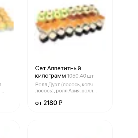
Сет Аппетитный
килограмм
1050,40 шт
л
Ролл Дуэт (лосось, копч
й
лосось), ролл Азия, ролл
запеченный
от 2180 ₽