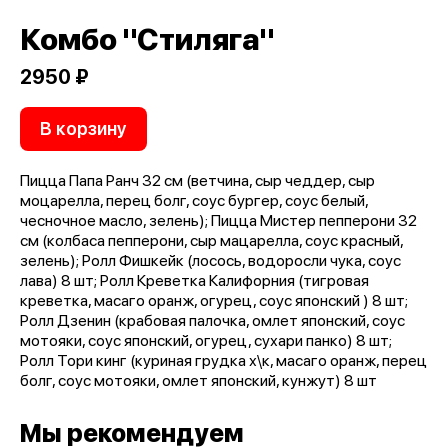
Комбо "Стиляга"
2950 ₽
В корзину
Пицца Папа Ранч 32 см (ветчина, сыр чеддер, сыр
моцарелла, перец болг, соус бургер, соус белый,
чесночное масло, зелень); Пицца Мистер пепперони 32
см (колбаса пепперони, сыр мацарелла, соус красный,
зелень); Ролл Фишкейк (лосось, водоросли чука, соус
лава) 8 шт; Ролл Креветка Калифорния (тигровая
креветка, масаго оранж, огурец, соус японский ) 8 шт;
Ролл Дзенин (крабовая палочка, омлет японский, соус
мотояки, соус японский, огурец, сухари панко) 8 шт;
Ролл Тори кинг (куриная грудка х\к, масаго оранж, перец
болг, соус мотояки, омлет японский, кунжут) 8 шт
Мы рекомендуем