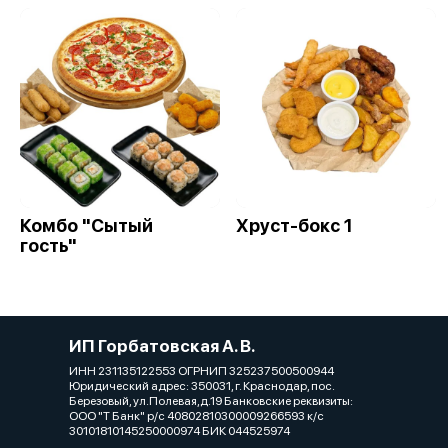
Комбо "Сытый
Хруст-бокс 1
гость"
ИП Горбатовская А. В.
ИНН 231135122553 ОГРНИП 325237500500944
Юридический адрес: 350031, г. Краснодар, пос.
Березовый, ул.Полевая,д.19 Банковские реквизиты:
ООО "Т Банк" р/с 40802810300009266593 к/с
30101810145250000974 БИК 044525974