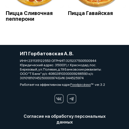
Пицца Сливочная
Пицца Гавайская
пепперони
ИП Горбатовская А. В.
ИНН 231135122553 ОГРНИП 325237500500944
Юридический адрес: 350031, г. Краснодар, пос.
Березовый, ул.Полевая,д.19 Банковские реквизиты:
ООО "Т Банк" р/с 40802810300009266593 к/с
30101810145250000974 БИК 044525974
Работает на эффективном ядре
Foodpicásso
ver. 3.2
Согласие на обработку персональных
данных