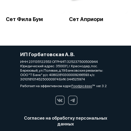
Сет Фила Бум
Сет Априори
ИП Горбатовская А. В.
ИНН 231135122553 ОГРНИП 325237500500944
Юридический адрес: 350031, г. Краснодар, пос.
Березовый, ул.Полевая,д.19 Банковские реквизиты:
ООО "Т Банк" р/с 40802810300009266593 к/с
30101810145250000974 БИК 044525974
Работает на эффективном ядре
Foodpicásso
ver. 3.2
Согласие на обработку персональных
данных