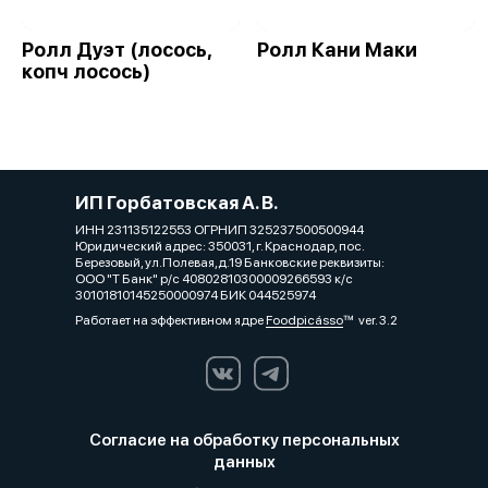
Ролл Дуэт (лосось,
Ролл Кани Маки
копч лосось)
ИП Горбатовская А. В.
ИНН 231135122553 ОГРНИП 325237500500944
Юридический адрес: 350031, г. Краснодар, пос.
Березовый, ул.Полевая,д.19 Банковские реквизиты:
ООО "Т Банк" р/с 40802810300009266593 к/с
30101810145250000974 БИК 044525974
Работает на эффективном ядре
Foodpicásso
ver. 3.2
Согласие на обработку персональных
данных