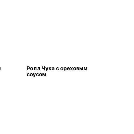
м
Ролл Чука с ореховым
соусом