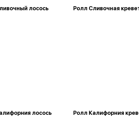
ливочный лосось
Ролл Сливочная креве
алифорния лосось
Ролл Калифорния крев