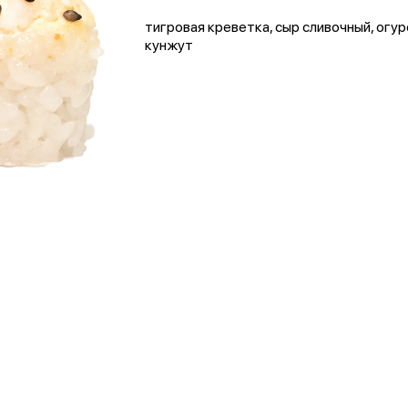
тигровая креветка, сыр сливочный, огуре
кунжут