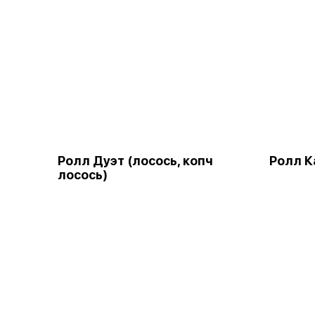
Ролл Дуэт (лосось, копч
Ролл К
лосось)