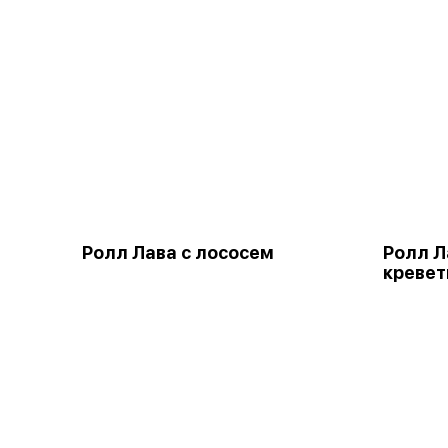
Ролл Лава с лососем
Ролл Л
кревет