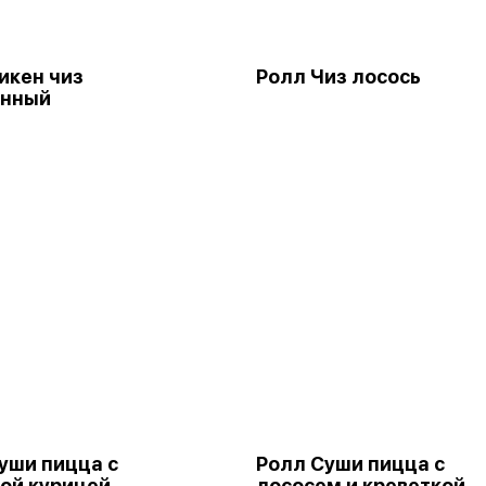
икен чиз
Ролл Чиз лосось
ённый
уши пицца с
Ролл Суши пицца с
ой курицей
лососем и креветкой