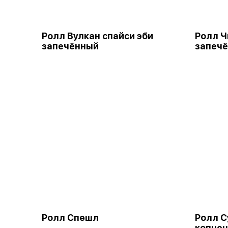
Ролл Вулкан спайси эби
Ролл Ч
запечённый
запеч
Ролл Спешл
Ролл С
копчен