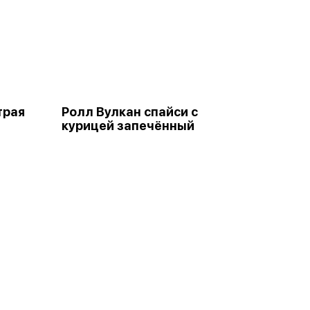
трая
Ролл Вулкан спайси с
курицей запечённый