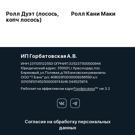
Ролл Дуэт (лосось,
Ролл Кани Маки
копч лосось)
ИП Горбатовская А. В.
ИНН 231135122553 ОГРНИП 325237500500944
Юридический адрес: 350031, г. Краснодар, пос.
Березовый, ул.Полевая,д.19 Банковские реквизиты:
ООО "Т Банк" р/с 40802810300009266593 к/с
30101810145250000974 БИК 044525974
Работает на эффективном ядре
Foodpicásso
ver. 3.2
Согласие на обработку персональных
данных