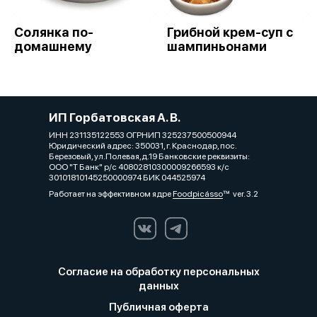
Солянка по-
Грибной крем-суп с
домашнему
шампиньонами
ИП Горбатовская А. В.
ИНН 231135122553 ОГРНИП 325237500500944
Юридический адрес: 350031, г. Краснодар, пос.
Березовый, ул.Полевая,д.19 Банковские реквизиты:
ООО "Т Банк" р/с 40802810300009266593 к/с
30101810145250000974 БИК 044525974
Работает на эффективном ядре
Foodpicásso
ver. 3.2
Согласие на обработку персональных
данных
Публичная оферта