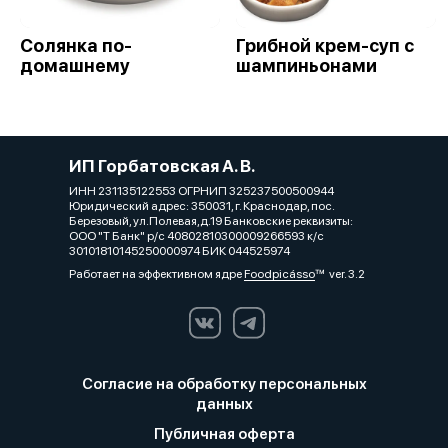
Солянка по-
Грибной крем-суп с
домашнему
шампиньонами
ИП Горбатовская А. В.
ИНН 231135122553 ОГРНИП 325237500500944
Юридический адрес: 350031, г. Краснодар, пос.
Березовый, ул.Полевая,д.19 Банковские реквизиты:
ООО "Т Банк" р/с 40802810300009266593 к/с
30101810145250000974 БИК 044525974
Работает на эффективном ядре
Foodpicásso
ver. 3.2
Согласие на обработку персональных
данных
Публичная оферта