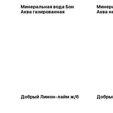
Минеральная вода Бон
Минера
Аква газированная
Аква н
Добрый Лимон-лайм ж/б
Добрый