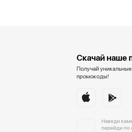
Скачай наше 
Получай уникальные 
промокоды!
Наведи каме
перейди по 