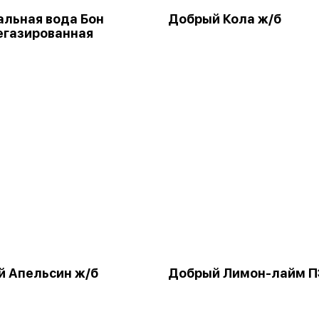
льная вода Бон
Добрый Кола ж/б
егазированная
 Апельсин ж/б
Добрый Лимон-лайм П