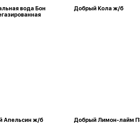
льная вода Бон
Добрый Кола ж/б
егазированная
 Апельсин ж/б
Добрый Лимон-лайм П