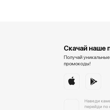
Скачай наше 
Получай уникальные 
промокоды!
Наведи каме
перейди по 