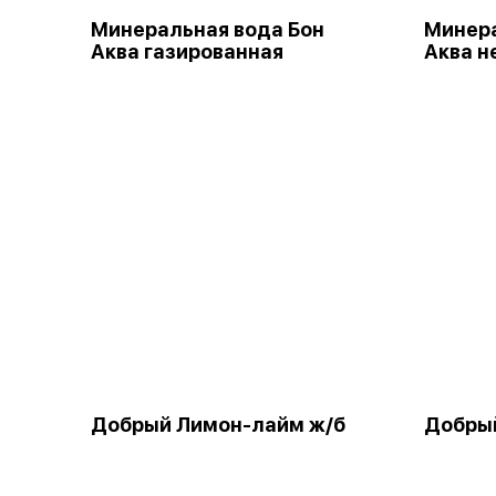
Минеральная вода Бон
Минера
Аква газированная
Аква н
Добрый Лимон-лайм ж/б
Добрый