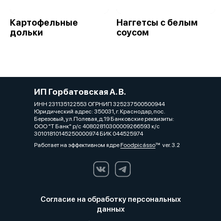
Картофельные
Наггетсы с белым
дольки
соусом
ИП Горбатовская А. В.
ИНН 231135122553 ОГРНИП 325237500500944
Юридический адрес: 350031, г. Краснодар, пос.
Березовый, ул.Полевая,д.19 Банковские реквизиты:
ООО "Т Банк" р/с 40802810300009266593 к/с
30101810145250000974 БИК 044525974
Работает на эффективном ядре
Foodpicásso
ver. 3.2
Согласие на обработку персональных
данных