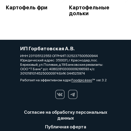
Картофель фри
Картофельные
дольки
ИП Горбатовская А. В.
ИНН 231135122553 ОГРНИП 325237500500944
Юридический адрес: 350031, г. Краснодар, пос.
Березовый, ул.Полевая,д.19 Банковские реквизиты:
ООО "Т Банк" р/с 40802810300009266593 к/с
30101810145250000974 БИК 044525974
Работает на эффективном ядре
Foodpicásso
ver. 3.2
Согласие на обработку персональных
данных
Публичная оферта