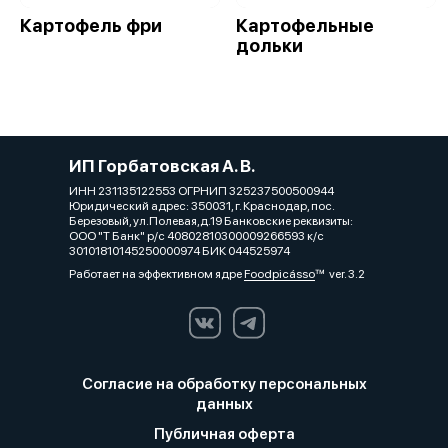
Картофель фри
Картофельные
дольки
ИП Горбатовская А. В.
ИНН 231135122553 ОГРНИП 325237500500944
Юридический адрес: 350031, г. Краснодар, пос.
Березовый, ул.Полевая,д.19 Банковские реквизиты:
ООО "Т Банк" р/с 40802810300009266593 к/с
30101810145250000974 БИК 044525974
Работает на эффективном ядре
Foodpicásso
ver. 3.2
Согласие на обработку персональных
данных
Публичная оферта